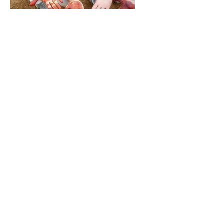
Une Moon Mother accompagne LA
Femme à :
* suivre un chemin de guérison et
ressentir sa puissance
* incarner son âme féminine
* accepter son corps, sa Vie, sa fertilité, sa
créativité, sa sexualité et sa spiritualité
* avancer à travers les défis et les
transformations de la vie
* accueillir, célébrer et exprimer le fait
d'être une Femme
* célébrer les premières et dernières