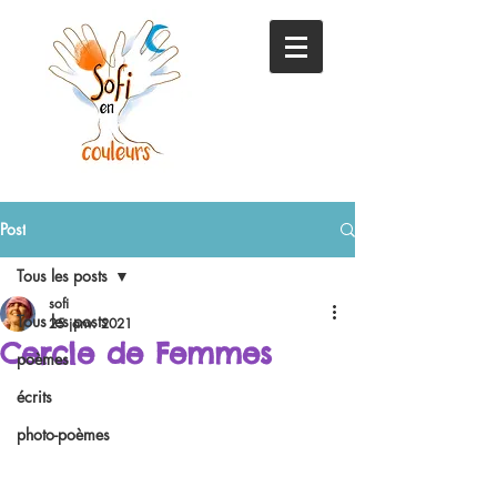
Post
Tous les posts
sofi
Tous les posts
25 janv. 2021
Cercle de Femmes
poèmes
écrits
photo-poèmes