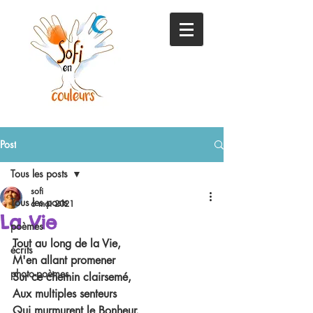
Post
Tous les posts
sofi
Tous les posts
6 mai 2021
La Vie
poèmes
Tout au long de la Vie, 
écrits
M'en allant promener
photo-poèmes
Sur ce chemin clairsemé,
Aux multiples senteurs
Qui murmurent le Bonheur.