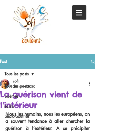
Post
Tous les posts
sofi
Tous les posts
30 janv. 2020
La guérison vient de
poèmes
l'intérieur
écrits
Nous les humains, nous les européens, on 
photo-poèmes
a souvent tendance à aller chercher la 
guérison à l’extérieur. A se précipiter 