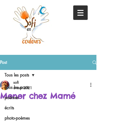
Post
Tous les posts
sofi
Tous les posts
6 mai 2021
Mener chez Mamé
poèmes
écrits
photo-poèmes