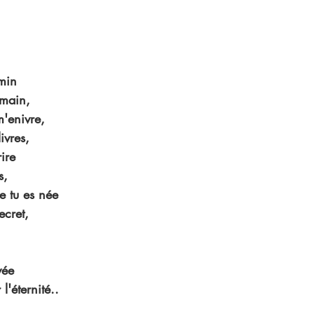
min
main,
m'enivre,
ivres,
ire
s,
e tu es née
ecret,
vée
'éternité..