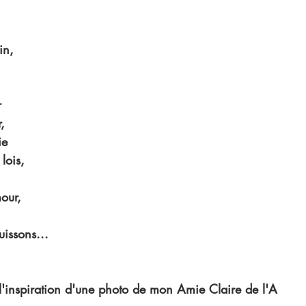
in, 
r
, 
ie
lois, 
our, 
issons...
l'inspiration d'une photo de mon Amie Claire de l'A