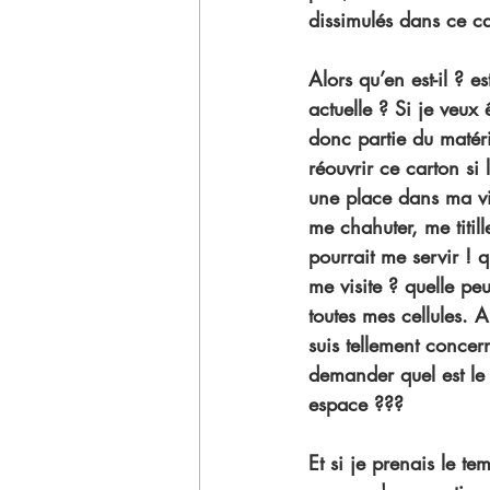
dissimulés dans ce c
Alors qu’en est-il ? e
actuelle ? Si je veux 
donc partie du matér
réouvrir ce carton si
une place dans ma vie
me chahuter, me titill
pourrait me servir ! 
me visite ? quelle pe
toutes mes cellules. A
suis tellement concer
demander quel est le 
espace ??? 
Et si je prenais le te