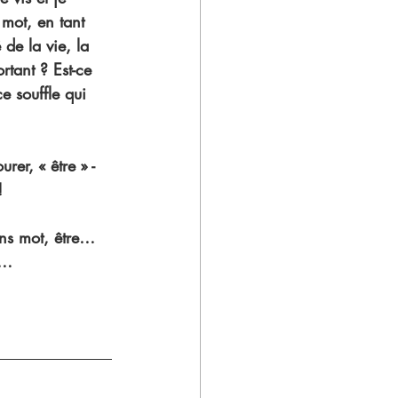
 mot, en tant 
de la vie, la 
rtant ? Est-ce 
e souffle qui 
er, « être » - 
!
ans mot, être… 
t…