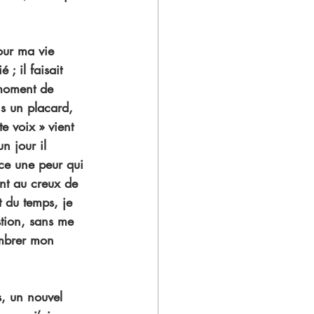
pour ma vie 
; il faisait 
 moment de 
ns un placard, 
e voix » vient 
n jour il 
-ce une peur qui 
nt au creux de 
t du temps, je 
stion, sans me 
ombrer mon 
s, un nouvel 