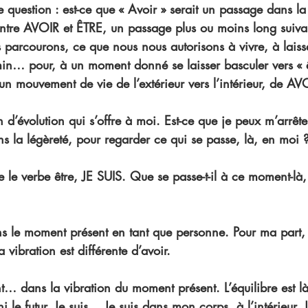
 question : est-ce que « Avoir » serait un passage dans la
ntre AVOIR et ÊTRE, un passage plus ou moins long suiva
arcourons, ce que nous nous autorisons à vivre, à laisse
in… pour, à un moment donné se laisser basculer vers « êt
 un mouvement de vie de l’extérieur vers l’intérieur, de A
n d’évolution qui s’offre à moi. Est-ce que je peux m’arrête
s la légèreté, pour regarder ce qui se passe, là, en moi 
e le verbe être, JE SUIS. Que se passe-t-il à ce moment-là
dans le moment présent en tant que personne. Pour ma part,
 vibration est différente d’avoir.
… dans la vibration du moment présent. L’équilibre est là. 
ni le futur. Je suis… Je suis dans mon corps, à l’intérieur. J