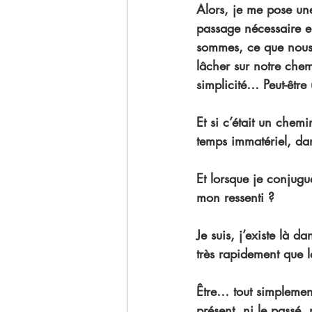
Alors, je me pose une
passage nécessaire e
sommes, ce que nous p
lâcher sur notre chem
simplicité… Peut-être
Et si c’était un chemi
temps immatériel, dan
Et lorsque je conjugu
mon ressenti ? 
Je suis, j’existe là 
très rapidement que la
Être… tout simplement
présent, ni le passé, 