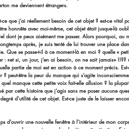
arton me deviennent étrangers. 
st-ce que j’ai réellement besoin de cet objet ? est-ce vital 
être honnête avec moi-même, cet objet était jusque-là oublié 
iel dont je peux aisément me passer. Alors pourquoi, au
 longtemps après, je suis tenté de lui trouver une place da
. Que se passe-t-il à ce moment-là en moi ? quelle « petit
er : «et si, un jour, j’en ai besoin, on ne sait jamais» !!?? u
quelle partie de moi est en action à ce moment précis. Est
ur ? peut-être la peur du manque qui s’agite inconsciemme
 quel manque cette petite voix fait-elle allusion ? la plupar
né par cette histoire que j’agis sans me poser aucune que
degré d’utilité de cet objet. Est-ce juste de le laisser enc
mps d’ouvrir une nouvelle fenêtre à l’intérieur de mon corp