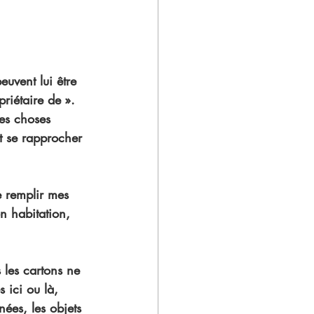
euvent lui être 
riétaire de ». 
des choses 
t se rapprocher 
e remplir mes 
n habitation, 
 les cartons ne 
 ici ou là, 
ées, les objets 