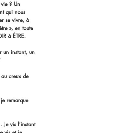
 vie ? Un 
nt qui nous 
r se vivre, à 
re », en toute 
VOIR à ÊTRE.
r un instant, un 
?
, au creux de 
 je remarque 
Je vis l’instant 
e vis et je 