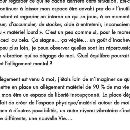
ur regarder ce qui se cache derrière cette situation. Est-c
ontinuer à laisser mon espace être envahi par de « l’inutil
instant et regarder en interne ce qui se joue, à ce moment p
ser, d’accumuler, de stocker, aide à entretenir, inconscie
 « matériel lourd ». C’est un peu comme si, pour le momen
er ceci ou cela. Ça stagne… ça végète… un goût d’inachev
 peu plus loin, je peux observer quelles sont les répercussi
a vibration qui se dégage de moi. Quel équilibre pourrait 
et l’allègement mental ? 
lègement est venu à moi, j’étais loin de m’imaginer ce qui 
 mettre en place un allègement matériel de 90 % de ma vi
 de mon être un espace de liberté insoupçonné. La place d
fait de créer de l’espace physique/matériel autour de moi
ace à d’autres possibilités, un autre niveau vibratoire s’inst
 différente, une nouvelle Vie….