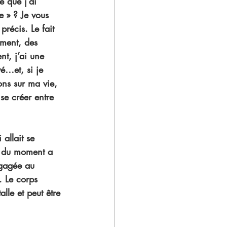
e que j’ai 
e » ? Je vous 
récis. Le fait 
mment, des 
t, j’ai une 
é…et, si je 
ons sur ma vie, 
se créer entre 
allait se 
e du moment a 
égagée au 
. Le corps 
alle et peut être 