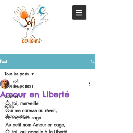
Post
Tous les posts
sofi
Tous les posts
8 janv. 2021
Amour en Liberté
poèmes
Ô, toi, merveille
écrits
Qui me caresse au réveil, 
photo-poèmes
Ô, toi, Fleur sage 
Au petit nom Amour en cage,
Ô, toi, qui appelle à la Liberté