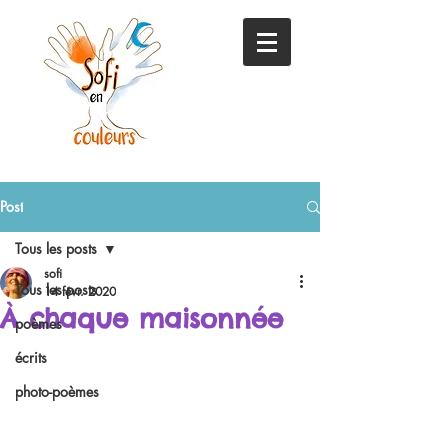
Post
Tous les posts
sofi
Tous les posts
14 févr. 2020
À chaque maisonnée
poèmes
écrits
photo-poèmes